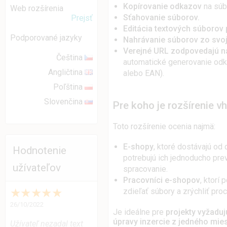
Kopírovanie odkazov
na súb
Web rozšírenia
Sťahovanie súborov.
Prejsť
Editácia textových súborov 
Podporované jazyky
Nahrávanie súborov zo svoj
Verejné URL zodpovedajú 
Čeština
automatické generovanie od
Angličtina
alebo EAN).
Poľština
Slovenčina
Pre koho je rozšírenie v
Toto rozšírenie ocenia najmä:
E-shopy
, ktoré dostávajú od
Hodnotenie
potrebujú ich jednoducho pre
užívateľov
spracovanie.
Pracovníci e-shopov
, ktorí
★
★
★
★
★
zdieľať súbory a zrýchliť pro
26/10/2022
Je ideálne pre
projekty vyžadu
úpravy inzercie z jedného mie
Užívateľ nezadal text