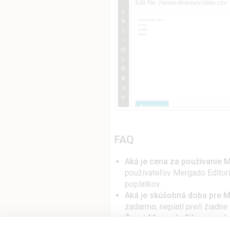
FAQ
Aká je cena za používanie 
používateľov Mergado Editora
poplatkov.
Aká je skúšobná doba pre M
zadarmo, neplatí preň žiadn
Čo sú Mergado Files a na čo
môžete rýchlo a jednoducho u