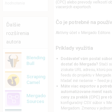
(CPC) alebo prevody veľkostí ob
hodnotenia
viacerých exportoch.
Čo je potrebné na použí
Ďalšie
rozšírenia
Aktívny účet v Mergado Editore.
autora
Príklady využitia
Blending
Dodávateľ vám poslal súbor 
Bull
dostať do Mergada?
Stačí s
získate URL adresu, ktorú po
feedu do projektu v Mergade.
Scraping
hľadať iné riešenie – feed je
Camel
Máte viac exportov a potre
automatizovane meniť nasta
Mergado
ceny za preklik (CPC) pre r
Sources
konfiguračný CSV súbor v Mer
Mergadom. Zmenou v jednom 