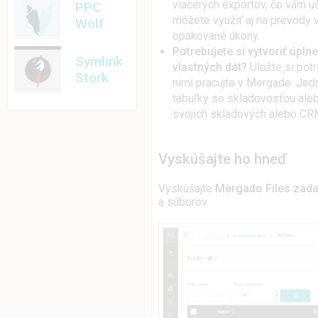
viacerých exportov, čo vám u
PPC
môžete využiť aj na prevody 
Wolf
opakované úkony.
Potrebujete si vytvoriť úpl
Symlink
vlastných dát?
Uložte si pot
Stork
nimi pracujte v Mergade. Jed
tabuľky so skladovosťou aleb
svojich skladových alebo C
Vyskúšajte ho hneď
Vyskúšajte
Mergado Files zad
a súborov.