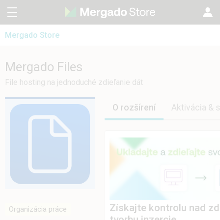
Mergado Store
CZ
Mergado Editor
EN
Mergado Files
Mergado Files
Mergado Audit
PL
File hosting na jednoduché zdieľanie dát
HU
O rozšírení
Aktivácia & 
Získajte kontrolu nad zd
Organizácia práce
tvorbu inzercie