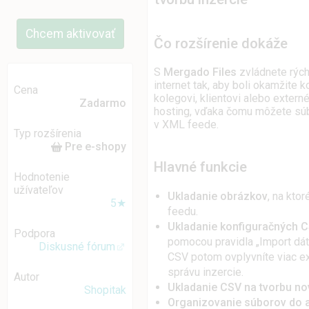
Chcem aktivovať
Čo rozšírenie dokáže
S
Mergado Files
zvládnete rých
internet tak, aby boli okamžit
Cena
kolegovi, klientovi alebo extern
Zadarmo
hosting, vďaka čomu môžete súbo
v XML feede.
Typ rozšírenia
Pre e-shopy
Hlavné funkcie
Hodnotenie
užívateľov
Ukladanie obrázkov
, na kt
5★
feedu.
Ukladanie konfiguračných 
Podpora
pomocou pravidla „Import dá
Diskusné fórum
CSV potom ovplyvníte viac exp
správu inzercie.
Autor
Ukladanie CSV na tvorbu no
Shopitak
Organizovanie súborov do 