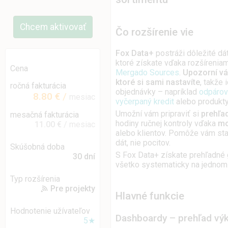
Chcem aktivovať
Čo rozšírenie vie
Fox Data+
postráži dôležité dát
ktoré získate vďaka rozšírenia
Cena
Mergado Sources
.
Upozorní vá
ktoré si sami nastavíte
, takže 
ročná fakturácia
objednávky – napríklad
odpárov
8.80 €
/
mesiac
vyčerpaný kredit
alebo produkt
Umožní vám pripraviť si
prehľa
mesačná fakturácia
hodiny ručnej kontroly vďaka
mo
11.00 €
/ mesiac
alebo klientov. Pomôže vám sta
dát, nie pocitov.
Skúšobná doba
S Fox Data+ získate prehľadné g
30 dní
všetko systematicky na jednom
Typ rozšírenia
Pre projekty
Hlavné funkcie
Hodnotenie užívateľov
Dashboardy – prehľad vý
5★