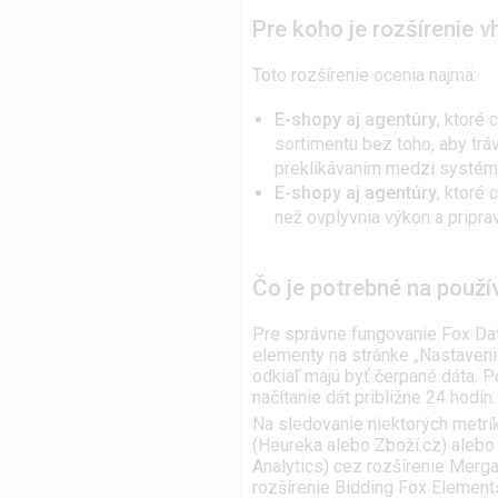
Pre koho je rozšírenie 
Toto rozšírenie ocenia najmä:
E-shopy aj agentúry
, ktoré
sortimentu bez toho, aby tráv
preklikávaním medzi systém
E-shopy aj agentúry
, ktoré 
než ovplyvnia výkon a pripra
Čo je potrebné na použí
Pre správne fungovanie Fox Dat
elementy na stránke „Nastavenie“
odkiaľ majú byť čerpané dáta. 
načítanie dát približne 24 hodín.
Na sledovanie niektorých metrí
(Heureka alebo Zboží.cz) alebo 
Analytics) cez rozšírenie Merg
rozšírenie Bidding Fox Elemen