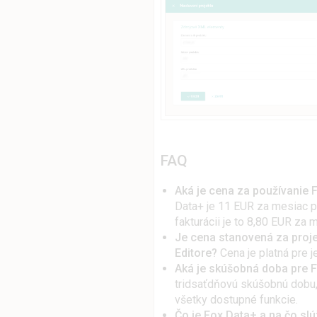
FAQ
Aká je cena za používanie 
Data+ je 11 EUR za mesiac pri
fakturácii je to 8,80 EUR za 
Je cena stanovená za proj
Editore?
Cena je platná pre j
Aká je skúšobná doba pre 
tridsaťdňovú skúšobnú dobu,
všetky dostupné funkcie.
Čo je Fox Data+ a na čo slú