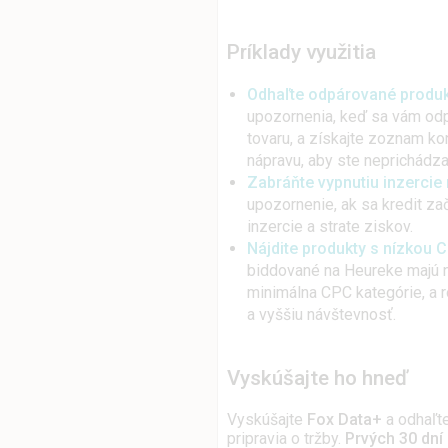
Príklady využitia
Odhaľte odpárované produk
upozornenia, keď sa vám odp
tovaru, a získajte zoznam ko
nápravu, aby ste neprichádza
Zabráňte vypnutiu inzercie
upozornenie, ak sa kredit zač
inzercie a strate ziskov.
Nájdite produkty s nízkou 
biddované na Heureke majú n
minimálna CPC kategórie, a ro
a vyššiu návštevnosť.
Vyskúšajte ho hneď
Vyskúšajte
Fox Data+
a odhaľte
pripravia o tržby.
Prvých 30 dní