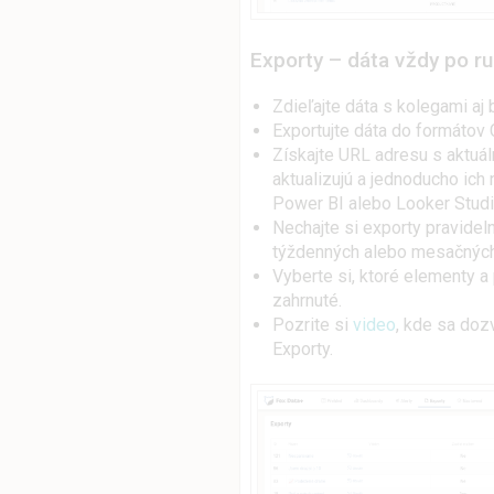
Exporty – dáta vždy po r
Zdieľajte dáta s kolegami aj
Exportujte dáta do formátov
Získajte URL adresu s aktuál
aktualizujú a jednoducho ich 
Power BI alebo Looker Studi
Nechajte si exporty pravidel
týždenných alebo mesačných 
Vyberte si, ktoré elementy 
zahrnuté.
Pozrite si
video
, kde sa doz
Exporty.