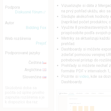
Vizualizujte si dáta z Mergad
Podpora
na prvý pohľad ukážu, ako sa
Diskusné fórum
Sledujte akékoľvek hodnoty
(napríklad počet produktov, 
Autor
Využite 8 prednastavených la
Bidding Fox
prispôsobíte podľa svojich p
Metriky sa aktualizujú každú 
Web rozšírenia
Prejsť
prehľad.
Dashboardy si môžete export
Podporované jazyky
zdieľať pomocou verejnej UR
potreboval prístup do rozšíre
Čeština
Prehľady si môžete nechať z
Angličtina
formáte PDF v intervaloch 1, 
Pozrite si
video
, kde sa doz
Slovenčina
Dashboardy.
Skúšobná doba sa
počíta od úplne prvého
zapnutia rozšírenia a je
k dispozícii iba raz.