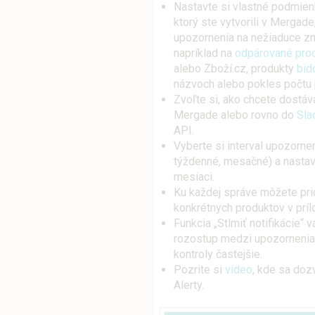
Nastavte si vlastné podmien
ktorý ste vytvorili v Mergade
upozornenia na nežiaduce zm
napríklad na
odpárované pro
alebo Zboží.cz, produkty
bid
názvoch alebo pokles počtu
Zvoľte si, ako chcete dostáv
Mergade alebo rovno do
Sla
API.
Vyberte si interval upozorne
týždenné, mesačné) a nastavt
mesiaci.
Ku každej správe môžete pri
konkrétnych produktov v príl
Funkcia „Stlmiť notifikácie“
rozostup medzi upozornenia
kontroly častejšie.
Pozrite si
video
, kde sa doz
Alerty.