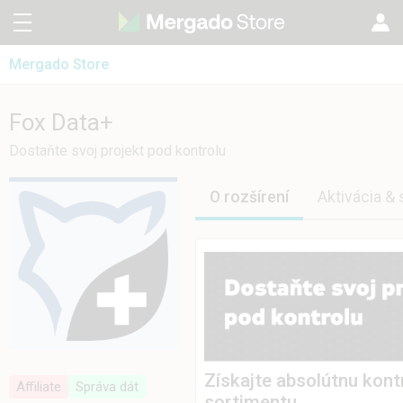
Mergado Store
CZ
Mergado Editor
EN
Fox Data+
Fox Data+
Mergado Audit
PL
Dostaňte svoj projekt pod kontrolu
HU
O rozšírení
Aktivácia &
Získajte absolútnu kon
Affiliate
Správa dát
sortimentu