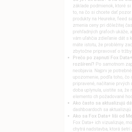
základe podmienok, ktoré si 
to, na čo si chcete dať pozo
produkty na Heureke, feed sa
zmenia ceny pri dôležitej ča
prehľadných grafoch ukáže, a
vám uľahčia zdieľanie dát s 
máte istotu, že problémy zac
zbytočne pripravovať o tržby
Prečo po zapnutí Fox Data+
rozšírení?
Po samotnom zapnu
neobjavia. Najprv je potrebné
upozornenie, podľa toho, čo 
pripravené, načítanie prvých d
doba uplynula, uistite sa, ž
elemento ch požadované hod
Ako často sa aktualizujú d
dashboardoch sa aktualizujú
Ako sa Fox Data+ líši od M
Fox Data+ ich vizualizuje, mo
chytrá nadstavba, ktorá šetrí 