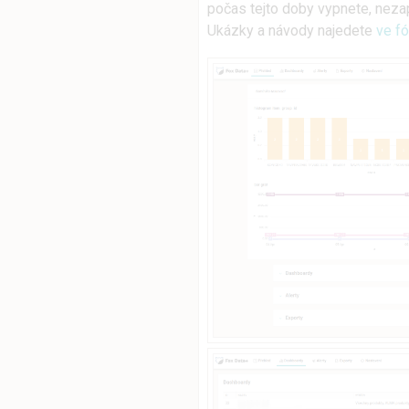
počas tejto doby vypnete, nezapl
Ukázky a návody najedete
ve fó