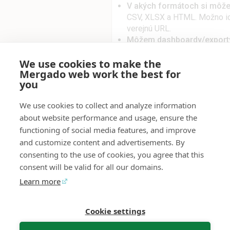
V akých formátoch si môže
CSV, XLSX a HTML. Možno ich
verejnú URL.
Môžem dashboardy/exporty 
ktorí nemajú prístup do Me
We use cookies to make the
export má svoju verejnú URL 
Mergado web work the best for
Dashboardy je možné tiež au
you
na e-mail. Vďaka tomu sa kol
pracovať s Mergadom ani s r
We use cookies to collect and analyze information
jednoducho a prehľadne.
about website performance and usage, ensure the
Kde mi príde upozornenie 
functioning of social media features, and improve
vám môže prísť do Mergada,
priamo do Slacku, Rocket.cha
and customize content and advertisements. By
consenting to the use of cookies, you agree that this
consent will be valid for all our domains.
Pre projekty
Learn more
⭐ Všetky formáty
Cookie settings
Mergado Editor
Audit
Kontakt
Spätná väzba