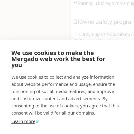
**Partner, u którego rekla
Główne zalety progra
Otrzymujesz 20% rabatu 
Okres próbny trwający pr
Dzięki jednoczesnemu kor
We use cookies to make the
programów i zdecydować, 
Mergado web work the best for
Nie potrzebujemy dostępu
you
Wiemy, jak pracować z p
Zajmiemy się wszystkim, 
We use cookies to collect and analyze information
Brak ukrytych opłat.
about website performance and usage, ensure the
Możesz zakończyć swoje
functioning of social media features, and improve
and customize content and advertisements. By
Aplikacja jest dostępna tyl
consenting to the use of cookies, you agree that this
consent will be valid for all our domains.
Czy chcesz też reklamo
Learn more
Wypróbuj CSS Kvinono p