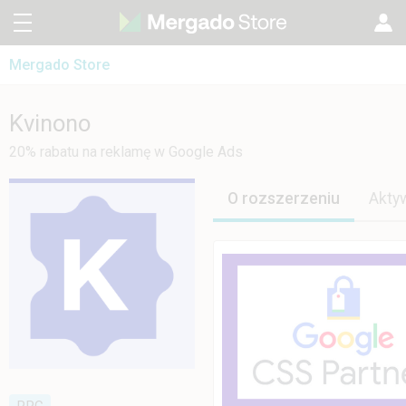
Mergado Store
CZ
Mergado Editor
SK
Kvinono
Kvinono
Mergado Audyt
EN
20% rabatu na reklamę w Google Ads
HU
O rozszerzeniu
Aktyw