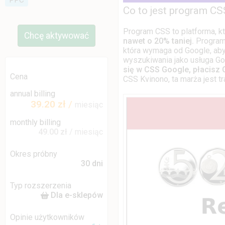
PPC
Co to jest program CSS
Program CSS to platforma, k
Chcę aktywować
nawet o 20% taniej.
Program 
która wymaga od Google, ab
wyszukiwania jako usługa Go
się w CSS Google, płacisz 
Cena
CSS Kvinono, ta marża jest tra
annual billing
39.20 zł
/
miesiąc
monthly billing
49.00 zł
/ miesiąc
Okres próbny
30 dni
Typ rozszerzenia
Dla e-sklepów
Opinie użytkowników