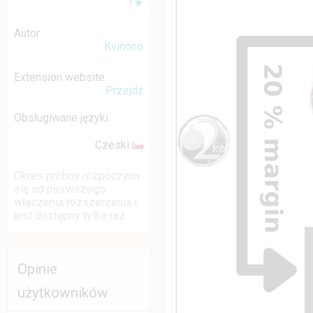
1★
Autor
Kvinono
Extension website
Przejdź
Obsługiwane języki
Czeski
Okres próbny rozpoczyna
się od pierwszego
włączenia rozszerzenia i
jest dostępny tylko raz.
Opinie
użytkowników