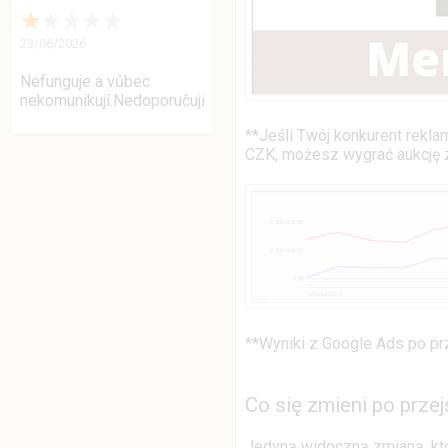
★
★
★
★
★
23/06/2026
Nefunguje a vůbec
nekomunikují.Nedoporučuji
**Jeśli Twój konkurent rekl
CZK, możesz wygrać aukcję 
**Wyniki z Google Ads po pr
Co się zmieni po prze
Jedyną widoczną zmianą, któ