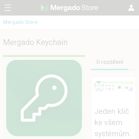
Mergado Store
SK
Mergado Editor
EN
Mergado Keychain
Mergado Keychain
Mergado Audit
PL
HU
O rozšíření
Jeden klíč
ke všem
systémům.