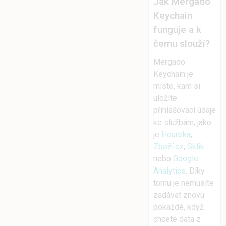
Jak Mergado
Keychain
funguje a k
čemu slouží?
Mergado
Keychain je
místo, kam si
uložíte
přihlašovací údaje
ke službám, jako
je
Heureka
,
Zboží.cz
,
Sklik
nebo
Google
Analytics
. Díky
tomu je nemusíte
zadávat znovu
pokaždé, když
chcete data z