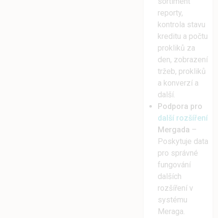
sortiment
reporty,
kontrola stavu
kreditu a počtu
prokliků za
den, zobrazení
tržeb, prokliků
a konverzí a
další.
Podpora pro
další rozšíření
Mergada
–
Poskytuje data
pro správné
fungování
dalších
rozšíření v
systému
Meraga.