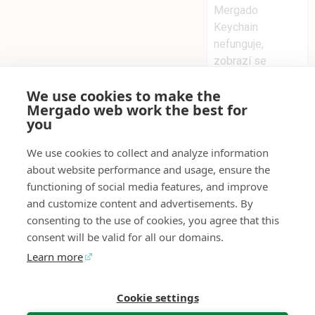
Mergado
Keychain
nefunguje,
zobrazí se
upozornění v
We use cookies to make the
Mergadu.
Mergado web work the best for
you
Co mám dělat,
když se data
We use cookies to collect and analyze information
nepropisují
about website performance and usage, ensure the
nebo spojení
functioning of social media features, and improve
and customize content and advertisements. By
nefunguje?
consenting to the use of cookies, you agree that this
V případě potíží s
consent will be valid for all our domains.
připojením se
Learn more
doporučuje
spojení zrušit a
Cookie settings
vytvořit nové.
Mergado Editor
Audit
Kontakt
Zpětná vazba