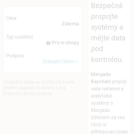
Bezpečně
propojte
Cena
Zdarma
systémy a
mějte data
Typ rozšíření
Pro e-shopy
pod
Podpora
kontrolou.
Diskuzní fórum
Mergado
Keychain
propojí
Zkušební doba se počítá od zcela
prvního zapnutí rozšíření a je k
vaše reklamní a
dispozici pouze jednou.
analytické
systémy s
Mergado
Editorem za vás.
Uloží si
přihlašovací údaje