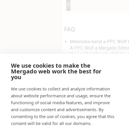
FAQ
Mennyibe kerül a PPC Wolf 
A PPC Wolf a Mergado Editor f
Van próbaidőszak a bővítm
Nem szükséges próbaidőszak,
We use cookies to make the
ingyenesen használható.
Mergado web work the best for
Milyen adatokat dolgoz fel 
you
Csak azokat a Mergado-expor
kiválasztasz. A Google Ads 
We use cookies to collect and analyze information
kerülnek be a Mergadóba vag
about website performance and usage, ensure the
létrehozott kampányok adatai
functioning of social media features, and improve
statisztikáihoz. Minden feldo
and customize content and advertisements. By
Ha kikapcsolod a bővítményt,
consenting to the use of cookies, you agree that this
Milyen gyakran frissülnek
consent will be valid for all our domains.
Minden alkalommal, amikor m