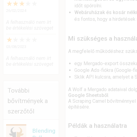
★
★
★
★
★
időt spórolni.
26/02/2024
Webáruházak és kosár nélkü
és fontos, hogy a hirdetések
A felhasználó nem írt
be értékelési szöveget
Mi szükséges a használ
★
★
★
★
★
03/08/2023
A megfelelő működéshez szüks
A felhasználó nem írt
egy Mergado-export összeka
be értékelési szöveget
Google Ads-fiókra (Google-fi
Sklik API kulcsra, amelyet a
A Wolf a Mergado adataival dol
További
Google Sheetsből
.
bővítmények a
A Scraping Camel bővítménnyel 
építésére.
szerzőtől
Példák a használatra
Blending