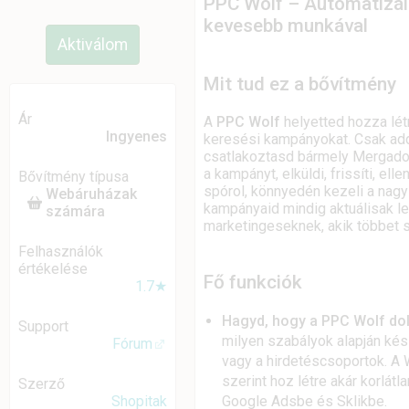
PPC Wolf – Automatizáld
kevesebb munkával
Aktiválom
Mit tud ez a bővítmény
Ár
A
PPC Wolf
helyetted hozza lét
Ingyenes
keresési kampányokat. Csak ad
csatlakoztasd bármely Mergado-
a kampányt, elküldi, frissíti, el
Bővítmény típusa
spórol, könnyedén kezeli a nagy
Webáruházak
kampányaid mindig aktuálisak l
számára
marketingeseknek, akik többet s
Felhasználók
értékelése
Fő funkciók
1.7★
Hagyd, hogy a PPC Wolf do
Support
milyen szabályok alapján kés
Fórum
vagy a hirdetéscsoportok. A 
szerint hoz létre akár korlát
Szerző
Google Adsbe és Sklikbe.
Shopitak