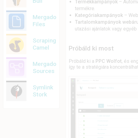
Bull
Termékkampányok
– Automa
termékre.
Kategóriakampányok
– Webá
Mergado
Tartalomkampányok webáru
Files
utazási ajánlatok vagy egyéb 
Scraping
Camel
Próbáld ki most
Próbáld ki a
PPC Wolfot
, és en
Mergado
így te a stratégiára koncentrálha
Sources
Symlink
Stork