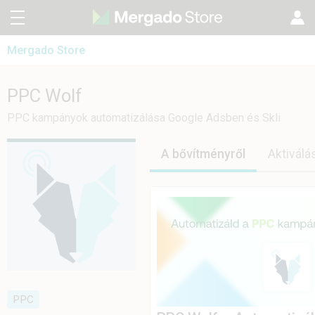
Mergado Store
CZ
Mergado Editor
SK
PPC Wolf
PPC Wolf
Mergado Audit
EN
PPC kampányok automatizálása Google Adsben és Skli
PL
A bővítményről
Aktiválá
PPC