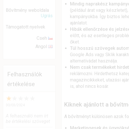
Mindig naprakész kampány
(például árat vagy készletet)
Bővítmény weboldala
Ugrás
kampányokba. Így biztos lehe
ajánlatot.
Támogatott nyelvek
Hibák ellenőrzése és jelzés
előtt, és az esetleges probl
Cseh
őket.
Angol
Túl hosszú szövegek automa
Google Ads vagy Sklik karakter
alternatívádat használja.
Nem csak termékeket hirde
reklámozni. Hirdethetsz kateg
Felhasználók
magazincikkeket, utazási aján
értékelése
is, ahol nincs kosár.
★
★
★
★
★
Kiknek ajánlott a bővít
30/03/2024
A felhasználó nem írt
A bővítményt különösen azok fogj
be értékelési szöveget
Marketingesek és ügynöks