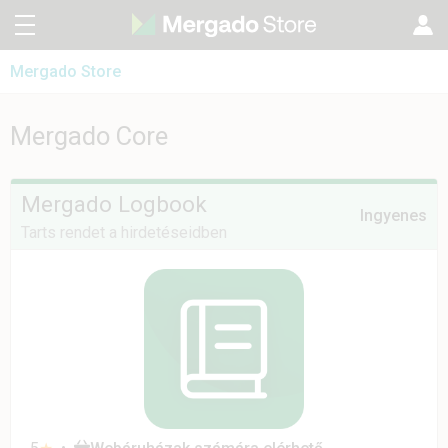
Mergado Store
CZ
Mergado Editor
SK
Mergado Core fejlesztői csapat
Mergado Core
Mergado Audit
EN
PL
Mergado Logbook
Ingyenes
Tarts rendet a hirdetéseidben