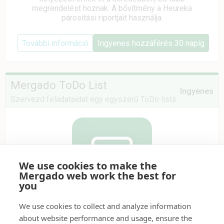
megrendelést hoznak. A bővítmény a Heureka
párosítási riportjait használja.
További információ
Ingyenes hozzáférés 30 napig
Mergado ToDo List
Ingyenes
Szervezd feladataidat egy egyszerű ToDo listában
We use cookies to make the
Mergado web work the best for
you
We use cookies to collect and analyze information
5
★
•
Webáruházak számára elérhető
about website performance and usage, ensure the