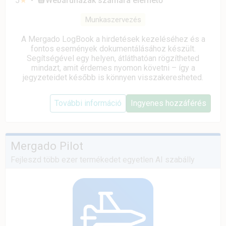
5
★
•
Webáruházak számára elérhető
Munkaszervezés
A Mergado LogBook a hirdetések kezeléséhez és a
fontos események dokumentálásához készült.
Segítségével egy helyen, átláthatóan rögzítheted
mindazt, amit érdemes nyomon követni – így a
jegyzeteidet később is könnyen visszakeresheted.
További információ
Ingyenes hozzáférés
Mergado Pilot
Fejleszd több ezer termékedet egyetlen AI szabálly