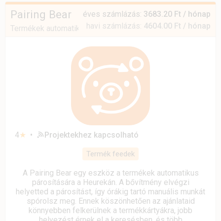
Pairing Bear
éves számlázás:
3683.20 Ft / hónap
havi számlázás:
4604.00 Ft / hónap
Termékek automatikus párosítása a Heurekán
4
★
•
Projektekhez kapcsolható
Termék feedek
A Pairing Bear egy eszköz a termékek automatikus
párosítására a Heurekán. A bővítmény elvégzi
helyetted a párosítást, így órákig tartó manuális munkát
spórolsz meg. Ennek köszönhetően az ajánlataid
könnyebben felkerülnek a termékkártyákra, jobb
helyezést érnek el a keresésben, és több