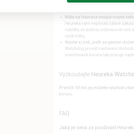
Příklady využití
Máte na Heurece nespárované nebo
Heureka vám nepřináší žádné zákazní
nabídky se začnou zobrazovat více z
vyšší tržby.
Nejste si jistí, jestli se peníze vl
Watchdog prověří nastavení obchodu 
investovaná koruna tak pracuje napln
Vyzkoušejte
Heureka Watch
Prvních 10 dní jej můžete využívat zda
korunu.
FAQ
Jaká je cena za používání Heure