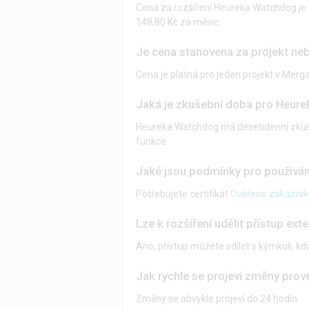
Cena za rozšíření Heureka Watchdog je 18
148,80 Kč za měsíc.
Je cena stanovena za projekt ne
Cena je platná pro jeden projekt v Merg
Jaká je zkušební doba pro Heur
Heureka Watchdog má desetidenní zkuše
funkce.
Jaké jsou podmínky pro používá
Potřebujete certifikát
Ověřeno zákazník
Lze k rozšíření udělit přístup ext
Ano, přístup můžete sdílet s kýmkoli, k
Jak rychle se projeví změny pr
Změny se obvykle projeví do 24 hodin.