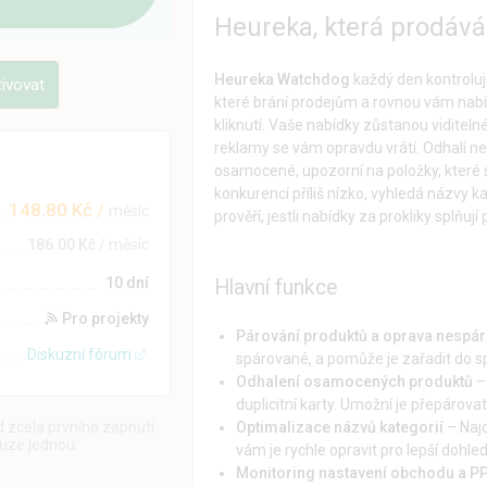
Heureka, která prodává
Heureka Watchdog
každý den kontroluj
tivovat
které brání prodejům a rovnou vám nabíd
kliknutí. Vaše nabídky zůstanou viditel
reklamy se vám opravdu vrátí. Odhalí ne
osamocené, upozorní na položky, které 
konkurencí příliš nízko, vyhledá názvy k
148.80 Kč
/
měsíc
prověří, jestli nabídky za prokliky splňuj
186.00 Kč
/ měsíc
10 dní
Hlavní funkce
Pro projekty
Párování produktů a oprava nespá
Diskuzní fórum
spárované, a pomůže je zařadit do sp
Odhalení osamocených produktů
– 
duplicitní karty. Umožní je přepárova
 zcela prvního zapnutí
Optimalizace názvů kategorií
– Najd
ouze jednou.
vám je rychle opravit pro lepší dohle
Monitoring nastavení obchodu a P