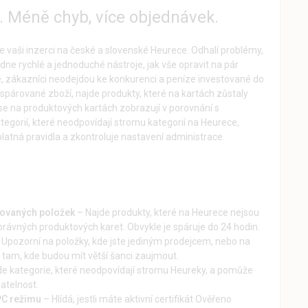
. Méně chyb, více objednávek.
e vaši inzerci na české a slovenské Heurece. Odhalí problémy,
ne rychlé a jednoduché nástroje, jak vše opravit na pár
né, zákazníci neodejdou ke konkurenci a peníze investované do
spárované zboží, najde produkty, které na kartách zůstaly
se na produktových kartách zobrazují v porovnání s
ategorií, které neodpovídají stromu kategorií na Heurece,
í platná pravidla a zkontroluje nastavení administrace.
rovaných položek
– Najde produkty, které na Heurece nejsou
rávných produktových karet. Obvykle je spáruje do 24 hodin.
Upozorní na položky, kde jste jediným prodejcem, nebo na
t tam, kde budou mít větší šanci zaujmout.
e kategorie, které neodpovídají stromu Heureky, a pomůže
datelnost.
PC režimu
– Hlídá, jestli máte aktivní certifikát Ověřeno