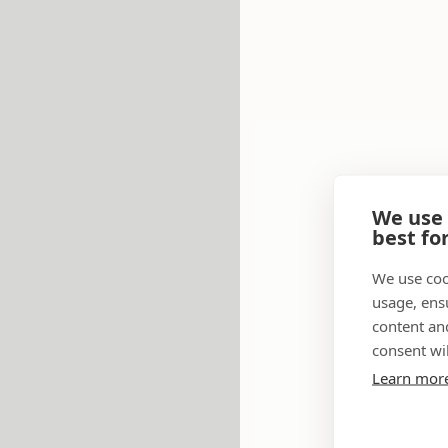
We use
best fo
We use coo
usage, ens
content an
consent wil
Learn mor