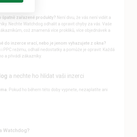
 špatně zařazené produkty?
Není divu, že vás není vidět a
ky. Nechte Watchdog odhalit a opravit chyby za vás. Vaše
ákazníkům, což znamená více prokliků, více objednávek a
ožené do inzerce vrací, nebo je jenom vyhazujete z okna?
i PPC režimu, odhalí nedostatky a pomůže je opravit. Každá
o a přivádí zákazníky.
dog
a nechte ho hlídat vaši inzerci
rma.
Pokud ho během této doby vypnete, nezaplatíte ani
ka Watchdog?