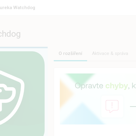
ureka Watchdog
chdog
O rozšíření
Aktivace & správa