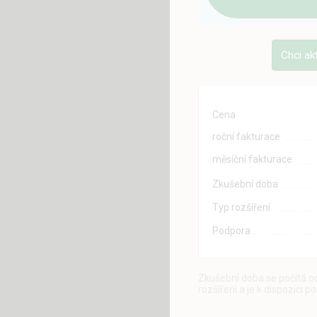
Chci ak
Cena
roční fakturace
měsíční fakturace
Zkušební doba
Typ rozšíření
Podpora
Zkušební doba se počítá od
rozšíření a je k dispozici p