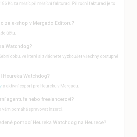
6 Kč za měsíc při měsíční fakturaci. Při roční fakturaci je to
bo za e-shop v Mergado Editoru?
ado účtu.
eka Watchdog?
bní dobu, ve které si zvládnete vyzkoušet všechny dostupné
ní Heureka Watchdog?
y
a aktivní export pro Heureku v Mergadu.
erní agentuře nebo freelancerovi?
do vám pomáhá spravovat inzerci.
ovedené pomocí Heureka Watchdog na Heurece?