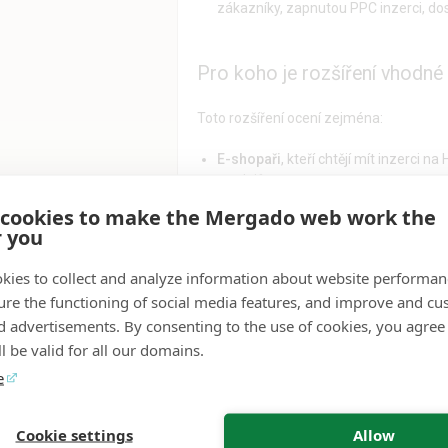
zákazníky, zapnutou PPC inzerci, dos
Pro koho je rozšíření vhodné
Toto rozšíření ocení zejména:
E-shopaři
, kteří chtějí mít inzerci 
prodejů.
Agentury a freelance specialisté
, k
 cookies to make the Mergado web work the
opravit chyby, aby inzerce běžela b
r you
Každý, kdo nechce plýtvat rozpočt
Obchody s velkým množstvím prod
kies to collect and analyze information about website performa
ure the functioning of social media features, and improve and cu
d advertisements. By consenting to the use of cookies, you agree 
Co je potřeba k používání
l be valid for all our domains.
Propojení Mergada s
Heurekou přes ro
e
zákazníky
od Heureky.
Cookie settings
Allow