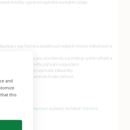
tatek kreditu i správně vyplněné kontaktní údaje.
na Heurece v top formě a dosáhnout nejlepší možné viditelnosti a
teří spravují Heureku pro více klientů a potřebují rychle odhalit a
ez výpadků a zbytečného plýtvání rozpočtem.
em
na reklamu, která nepřivádí zákazníky.
uktů
, kde by ruční kontrola trvala věčnost.
nce and
stomize
that this
zšíření
Mergado Keychain
a platný certifikát
Ověřeno