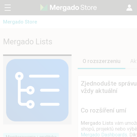
Mergado Store
CZ
Mergado Editor
SK
Mergado Lists
Mergado Lists
Mergado Audyt
EN
HU
O rozszerzeniu
Ak
Zjednodušte správu
vždy aktuální
Co rozšíření umí
Mergado Lists
vám umožní
shopů, projektů nebo výběr
Mergado Dashboards
. Dí