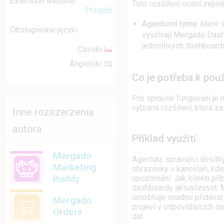
Extension website
Toto rozšíření ocení zejmé
Przejdź
Agenturní týmy
, které
Obsługiwane języki
využívají Mergado Dash
jednotlivých dashboard
Czeski
Angielski
Co je potřeba k použ
Pro správné fungování je 
vybraná rozšíření, která zas
Inne rozszerzenia
autora
Příklad využití
Mergado
Agentura spravující desít
Marketing
obrazovky v kanceláři, kd
Buddy
upozornění. Jak klienti při
dashboardy aktualizovat.
umožňuje snadno přidávat
Mergado
projeví v odpovídajících d
Orders
dat.