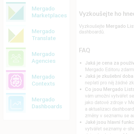
Mergado
Vyzkoušejte ho hne
Marketplaces
Vyzkoušejte
Mergado Lis
Mergado
dashboardů.
Translate
FAQ
Mergado
Agencies
Jaká je cena za použí
Mergado Editoru zdarma
Mergado
Jaká je zkušební doba
neplatí pro něj žádné z
Contexts
Co jsou Mergado Lists
vám umožní vytvářet se
Mergado
jako datové zdroje v M
Dashboards
a aktualizaci dashboar
změny v seznamu se aut
Jaké jsou hlavní funk
vytvářet seznamy e-sho