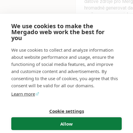
datové zdroje pro Mer
hromadně generovat das
změna v seznamu, jako 
projeví ve všech souvis
We use cookies to make the
vaše přehledy budou vžd
Mergado web work the best for
více projektů a dashboa
you
Pro koho je rozšíření
agenturní týmy a specia
We use cookies to collect and analyze information
efektivně spravovat a a
about website performance and usage, ensure the
Jak Mergado Lists zj
functioning of social media features, and improve
můžete spravovat více 
and customize content and advertisements. By
změny jednotlivě. Když
consenting to the use of cookies, you agree that this
změna se automaticky p
consent will be valid for all our domains.
čas a zajišťuje, že vše
Co je potřeba k použí
Learn more
Lists je nutné mít akti
která generují notifikace
Cookie settings
Mergado Editor
Audyt
Kontakt
Opinia
Allow