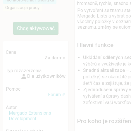
Monitorowanie i analityka
hromadně, rychle, snadno a 
Organizacja pracy
Po vytvoření seznamu stač
Mergado Lists a vybrat p
všechny položky v seznamu
seznamu, změny se automat
Chcę aktywować
Hlavní funkce
Cena
Ukládání sdílených s
Za darmo
výběrů a využívejte je 
Snadná aktualizace
– 
Typ rozszerzenia
Dla użytkowników
položky) se okamžitě p
šetří čas a zajišťuje, ž
Pomoc
Zjednodušení správy 
Forum
vytváření a úpravy das
zefektivní vaši workflo
Autor
Mergado Extensions
Development
Pro koho je rozšíře