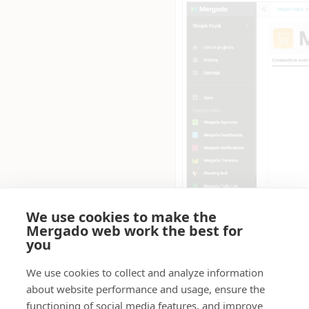
We use cookies to make the
Mergado web work the best for
you
Gyakori kérdések
We use cookies to collect and analyze information
about website performance and usage, ensure the
1.
Mennyibe kerül az
functioning of social media features, and improve