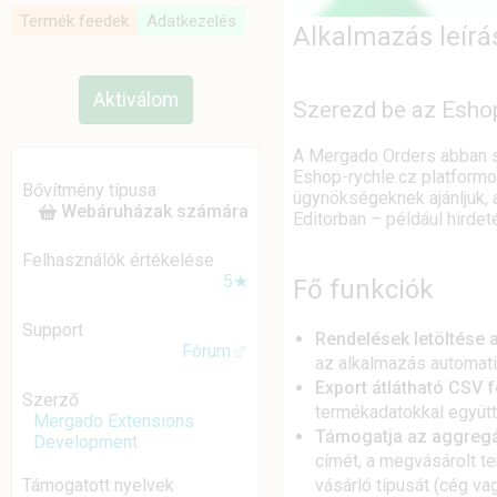
Termék feedek
Adatkezelés
Alkalmazás leírá
Aktiválom
Szerezd be az Esho
A Mergado Orders abban se
Eshop-rychle.cz platformo
Bővítmény típusa
ügynökségeknek ajánljuk, 
Webáruházak számára
Editorban – például hirde
Felhasználók értékelése
5★
Fő funkciók
Support
Rendelések letöltése 
Fórum
az alkalmazás automatik
Export átlátható CSV 
Szerző
termékadatokkal együtt
Mergado Extensions
Támogatja az aggregá
Development
címét, a megvásárolt t
vásárló típusát (cég v
Támogatott nyelvek