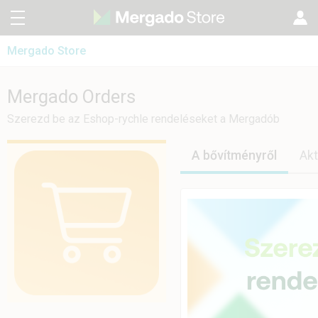
Mergado Store
CZ
Mergado Editor
SK
Mergado Orders
Mergado Orders
Mergado Audit
EN
Szerezd be az Eshop-rychle rendeléseket a Mergadób
PL
A bővítményről
Akt