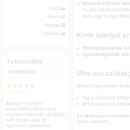
Mergado Editorra opti
Cseh
további alkalmazásokba
Sklik vagy Google Ads)
Angol
Magyar
Szlovák
Kinek ajánljuk a
Marketingeseknek
, ak
Ügynökségeknek
, aki
Felhasználók
értékelése
Mire van szüksé
★
★
★
★
★
Ahhoz, hogy minden rendb
16/05/2022
Egy e-shopra az Eshop-
Aplikace s velkým
API hozzáférési adatok
potenciálem, těším se na
rozšíření funkcí, ale už teď mi
Az alkalmazás a rendelési
šetří mnoho času při
tudsz használni.
vyřizování objednávek.