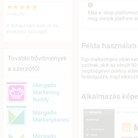
★
★
★
★
★
Más e-shop platformot
24/08/2021
meg, melyik platform é
A felhasználó nem írt be
értékelési szöveget
Példa használatr
További bővítmények
Egy marketinges olyan kam
szólnak, akik az elmúlt 9
a szerzőtől
segítségével pontos adato
feldolgozza, majd elkészít
Mergado
Marketing
Alkalmazás kép
Buddy
Mergado
Marketplaces
Mergado