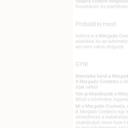
céljaira szabott megold
frusztrációt, és jelentőse
Próbáld ki most
Indítsd el a
Mergado Con
adatokkal és az automati
ami nem vakon dolgozik.
GYIK
Mennyibe kerül a Mergad
A
Mergado Contexts
a Me
díjak nélkül.
Van próbaidőszak a Mer
Mivel a bővítmény ingyene
Mi a Mergado Contexts, 
A Mergado Contexts egy kö
elmenthetsz a webáruházadr
szabályokat, know-how-t é
és más bővítmények a te v