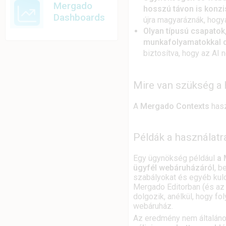
Mergado
hosszú távon is konz
Dashboards
újra magyaráznák, hogy
Olyan típusú csapatok,
munkafolyamatokkal 
biztosítva, hogy az AI
Mire van szükség a
A
Mergado Contexts
hasz
Példák a használatr
Egy ügynökség például
a 
ügyfél webáruházáról
, b
szabályokat és egyéb kul
Mergado Editorban (és az
dolgozik, anélkül, hogy f
webáruház.
Az eredmény nem általáno