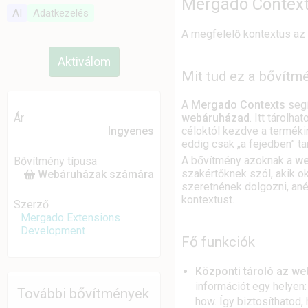
Mergado Contex
AI
Adatkezelés
A megfelelő kontextus az
Aktiválom
Mit tud ez a bővítm
A
Mergado Contexts
segí
webáruházad
. Itt tárolh
Ár
céloktól kezdve a terméki
Ingyenes
eddig csak „a fejedben” t
A bővítmény azoknak a
we
Bővítmény típusa
szakértőknek szól, akik 
Webáruházak számára
szeretnének dolgozni, ané
kontextust.
Szerző
Mergado Extensions
Development
Fő funkciók
Központi tároló az w
információt egy helyen:
További bővítmények
how. Így biztosíthatod