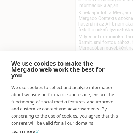
információk alapján.
Kinek ajánlott a Mergad
Mergado Contexts azoknak 
használni az AI-t, nem ak
fejlett munkafolyamatokk
Milyen információkat tá
Bármit, ami fontos ahhoz,
Mergadóban egyébként nem 
célokat, termékadatokat, á
saját promptokat és AI ins
We use cookies to make the
Milyen dokumentumform
Mergado web work the best for
Az információkat írhatsz k
you
importálhatsz Google dok
formátummá, amellyel az 
We use cookies to collect and analyze information
Muszáj mindent egy dok
about website performance and usage, ensure the
Nem. Tárolhatsz mindent e
functioning of social media features, and improve
stratégia, árazás, terméke
and customize content and advertisements. By
Hogyan kapcsolódik a M
A Mergado Contexts a megf
consenting to the use of cookies, you agree that this
kell találgatnia, és nem 
consent will be valid for all our domains.
webáruházad céljainak és
Learn more
Használhatják más bővítm