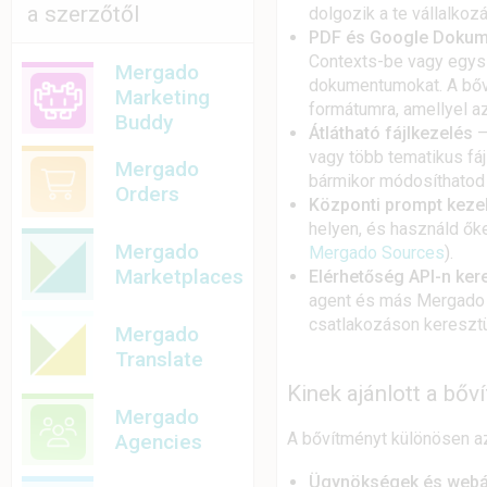
a szerzőtől
dolgozik a te vállalkoz
PDF és Google Dokum
Contexts-be vagy egys
Mergado
dokumentumokat. A bőví
Marketing
formátumra, amellyel az
Buddy
Átlátható fájlkezelés
–
vagy több tematikus fá
Mergado
bármikor módosíthatod
Orders
Központi prompt keze
helyen, és használd ők
Mergado
Mergado Sources
).
Marketplaces
Elérhetőség API-n ker
agent és más Mergado 
csatlakozáson keresztü
Mergado
Translate
Kinek ajánlott a bőv
Mergado
A bővítményt különösen azo
Agencies
Ügynökségek és webá