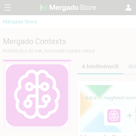
Mergado Store
CZ
Mergado Editor
SK
Mergado Contexts
Mergado Contexts
Mergado Audit
EN
Kontekstus AI-nak, kevesebb munka neked
PL
A bővítményről
Akt