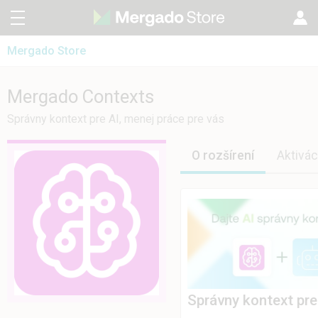
Mergado Store
CZ
Mergado Editor
EN
Mergado Contexts
Mergado Contexts
Mergado Audit
PL
Správny kontext pre AI, menej práce pre vás
HU
O rozšírení
Aktivác
Správny kontext pre