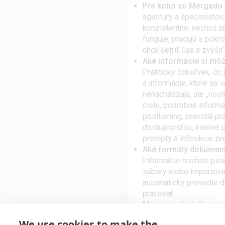
Pre koho sú Mergado 
agentúry a špecialistov
konzistentne, nechcú z
funguje, pracujú s pok
chcú šetriť čas a zvýšiť
Aké informácie si mô
Prakticky čokoľvek, čo
a informácie, ktoré sa
nenachádzajú, ale „nosít
ciele, podrobné informá
positioning, pravidlá p
dostupnosťou, interné 
prompty a inštrukcie pre
Aké formáty dokumen
Informácie môžete písa
súbory alebo importov
automaticky prevedie d
pracovať.
Musím mať všetko pri
Môžete mať jeden hlav
We use cookies to make the