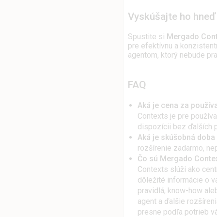
Vyskúšajte ho hneď
Spustite si
Mergado Cont
pre efektívnu a konzistent
agentom, ktorý nebude pra
FAQ
Aká je cena za použí
Contexts je pre použív
dispozícii bez ďalších 
Aká je skúšobná doba
rozšírenie zadarmo, ne
Čo sú Mergado Context
Contexts slúži ako centr
dôležité informácie o v
pravidlá, know-how ale
agent a ďalšie rozšíre
presne podľa potrieb v