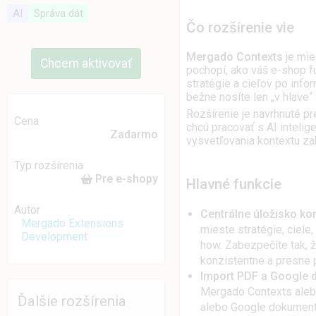
AI
Správa dát
Čo rozšírenie vie
Mergado Contexts
je mie
Chcem aktivovať
pochopí, ako váš e-shop f
stratégie a cieľov po info
bežne nosíte len „v hlave“
Rozšírenie je navrhnuté pre
Cena
chcú pracovať s AI inteli
Zadarmo
vysvetľovania kontextu za
Typ rozšírenia
Pre e-shopy
Hlavné funkcie
Autor
Centrálne úložisko ko
Mergado Extensions
mieste stratégie, ciele
Development
how. Zabezpečíte tak, 
konzistentne a presne 
Import PDF a Google
Mergado Contexts aleb
Ďalšie rozšírenia
alebo Google dokumenty