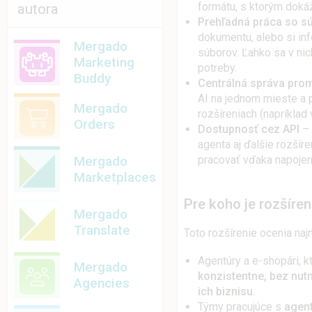
formátu, s ktorým dokáž
autora
Prehľadná práca so s
dokumentu, alebo si in
Mergado
súborov. Ľahko sa v nic
Marketing
potreby.
Buddy
Centrálná správa pro
AI na jednom mieste a 
Mergado
rozšíreniach (napríklad
Orders
Dostupnosť cez API
– 
agenta aj ďalšie rozšír
Mergado
pracovať vďaka napojen
Marketplaces
Pre koho je rozšíre
Mergado
Translate
Toto rozšírenie ocenia naj
Agentúry a e-shopári, k
Mergado
konzistentne, bez nutn
Agencies
ich biznisu
.
Týmy pracujúce s
agen