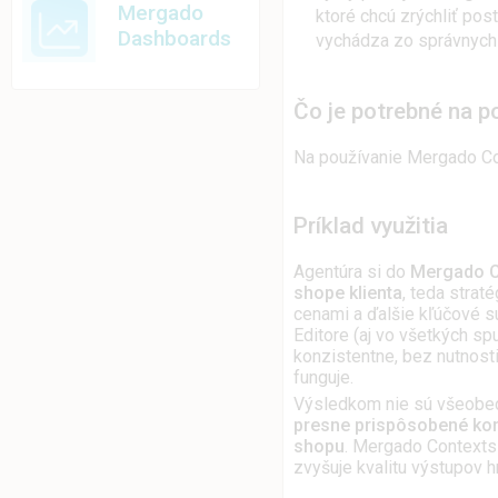
Mergado
ktoré chcú zrýchliť post
Dashboards
vychádza zo správnych 
Čo je potrebné na p
Na používanie Mergado Co
Príklad využitia
Agentúra si do
Mergado Co
shope klienta
, teda straté
cenami a ďalšie kľúčové s
Editore (aj vo všetkých sp
konzistentne, bez nutnost
funguje.
Výsledkom nie sú všeobec
presne prispôsobené ko
shopu
. Mergado Contexts š
zvyšuje kvalitu výstupov 