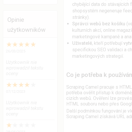
chybějící data do stávajících 
shopsystém negeneruje feedy 
stránky).
Opinie
Správci webů bez košíku
(ve
użytkowników
kulturních akcí, online magazín
marketingové kampaně a anal
★
★
★
★
★
Uživatelé
, kteří potřebují
vytv
specifickou SEO validaci a 
26/03/2025
marketingových strategií.
Użytkownik nie
wprowadził tekstu
oceny
Co je potřeba k používán
★
★
★
★
★
Scraping Camel pracuje s HTML 
07/12/2023
potřeba ověřit přístup k doméně
cizích webů. Ověření lze prov
Użytkownik nie
HTML souboru nebo přes Googl
wprowadził tekstu
Další podmínkou fungování je vl
oceny
Scraping Camel získává URL adr
★
★
★
★
★
28/05/2023