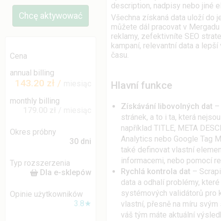
description, nadpisy nebo jiné e
Chcę aktywować
Všechna získaná data uloží do 
můžete dál pracovat v Mergadu ne
reklamy, zefektivníte SEO strate
kampaní, relevantní data a lepší
času.
Cena
annual billing
143.20 zł
/
miesiąc
Hlavní funkce
monthly billing
Získávání libovolných dat
– 
179.00 zł
/ miesiąc
stránek, a to i ta, která nej
například TITLE, META DESC
Okres próbny
Analytics nebo Google Tag Ma
30 dni
také definovat vlastní eleme
informacemi, nebo pomocí reg
Typ rozszerzenia
Rychlá kontrola dat
– Scrapi
Dla e-sklepów
data a odhalí problémy, které
systémových validátorů pro k
Opinie użytkowników
3.8★
vlastní, přesně na míru svým s
váš tým máte aktuální výsled