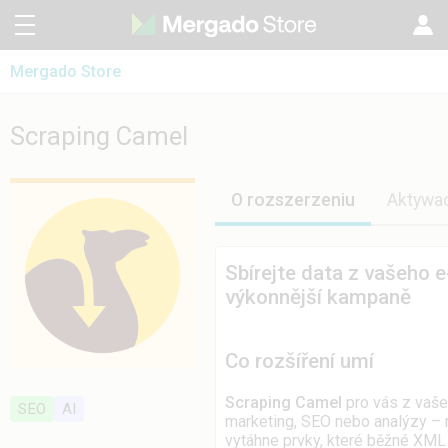
Mergado Store
CZ
Mergado Editor
SK
Scraping Camel
Scraping Camel
Mergado Audyt
EN
HU
O rozszerzeniu
Aktywac
Sbírejte data z vašeho e
výkonnější kampaně
Co rozšíření umí
Scraping Camel
pro vás z vaše
SEO
AI
marketing, SEO nebo analýzy – 
vytáhne prvky, které běžné XML 