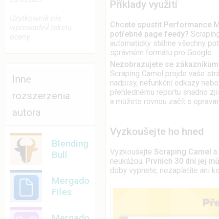
Příklady využití
Użytkownik nie
Chcete spustit Performance 
wprowadził tekstu
potřebné page feedy?
Scraping
oceny
automaticky stáhne všechny potř
správném formátu pro Google.
Nezobrazujete se zákazníkům v
Scraping Camel projde vaše strá
Inne
nadpisy, nefunkční odkazy nebo s
přehlednému reportu snadno zjis
rozszerzenia
a můžete rovnou začít s oprava
autora
Vyzkoušejte ho hned
Blending
Vyzkoušejte
Scraping Camel
a 
Bull
neukážou.
Prvních 30 dní jej m
doby vypnete, nezaplatíte ani ko
Mergado
Files
Mergado