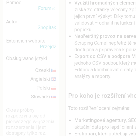
Pomoc
Využití hromadných elemen
Forum
získá ze stránky všechny zp
jejich první výskyt. Díky to
Autor
validovat – odhalit nefunkčn
Shopitak
popisku.
Nepřetržitý provoz na serve
Extension website
Scraping Camel nepřetržitě na
Przejdź
dostupná a připravená k použi
Export do CSV a podpora M
Obsługiwane języki
jednoho CSV soubor, který 
Editoru a kombinovat s daty z
Czeski
analýzy a reporty.
Angielski
Polski
Pro koho je rozšíření v
Słowacki
Toto rozšíření ocení zejména:
Okres próbny
rozpoczyna się od
Marketingové agentury, SEO
pierwszego włączenia
aktuální data pro lepší cílení 
rozszerzenia i jest
dostępny tylko raz.
E-shopaři
, kteří potřebují v