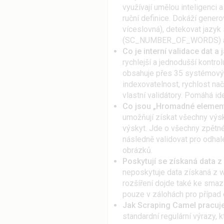
využívají umělou inteligenci
ruční definice. Dokáží genero
víceslovná), detekovat jaz
(SC_NUMBER_OF_WORDS) a hl
Co je interní validace dat a
rychlejší a jednodušší kontro
obsahuje přes 35 systémovýc
indexovatelnost, rychlost nač
vlastní validátory. Pomáhá i
Co jsou „Hromadné element
umožňují získat všechny výsky
výskyt. Jde o všechny zpětn
následně validovat pro odhal
obrázků.
Poskytují se získaná data
neposkytuje data získaná z 
rozšíření dojde také ke smaz
pouze v zálohách pro případ 
Jak Scraping Camel pracuje
standardní regulární výrazy, 