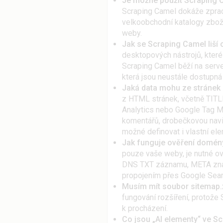
Je možné použít Scraping C
Scraping Camel dokáže zpraco
velkoobchodní katalogy zboží
weby.
Jak se Scraping Camel liší
desktopových nástrojů, které 
Scraping Camel běží na server
která jsou neustále dostupná 
Jaká data mohu ze stránek 
z HTML stránek, včetně TIT
Analytics nebo Google Tag Man
komentářů, drobečkovou navi
možné definovat i vlastní ele
Jak funguje ověření domén
pouze vaše weby, je nutné ově
DNS TXT záznamu, META zna
propojením přes Google Sear
Musím mít soubor sitemap.
fungování rozšíření, protože
k procházení.
Co jsou „AI elementy“ ve S