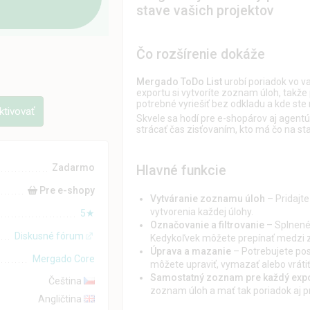
stave vašich projektov
Čo rozšírenie dokáže
Mergado ToDo List
urobí poriadok vo v
exportu si vytvoríte zoznam úloh, takže 
potrebné vyriešiť bez odkladu a kde ste 
tivovať
Skvele sa hodí pre e-shopárov aj agentú
strácať čas zisťovaním, kto má čo na sta
Zadarmo
Hlavné funkcie
Pre e-shopy
Vytváranie zoznamu úloh
– Pridajte
vytvorenia každej úlohy.
5★
Označovanie a filtrovanie
– Splnené
Diskusné fórum
Kedykoľvek môžete prepínať medzi z
Úprava a mazanie
– Potrebujete pos
Mergado Core
môžete upraviť, vymazať alebo vrátiť
Samostatný zoznam pre každý exp
Čeština
zoznam úloh a mať tak poriadok aj pr
Angličtina