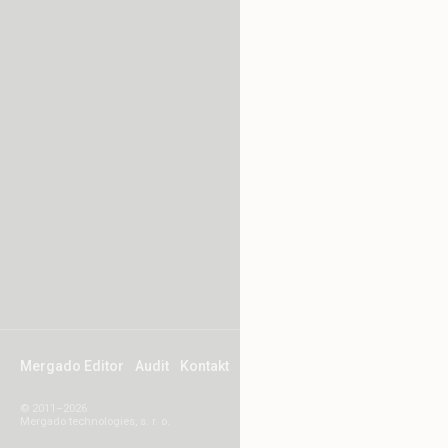
Mergado Editor
Audit
Kontakt
© 2011–2026
Mergado technologies, s. r. o.