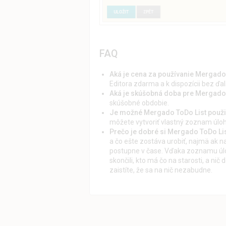
FAQ
Aká je cena za používanie Mergado
Editora zdarma a k dispozícii bez ďal
Aká je skúšobná doba pre Mergado
skúšobné obdobie.
Je možné Mergado ToDo List použi
môžete vytvoriť vlastný zoznam úloh
Prečo je dobré si Mergado ToDo Lis
a čo ešte zostáva urobiť, najmä ak na
postupne v čase. Vďaka zoznamu úlo
skončili, kto má čo na starosti, a nič 
zaistíte, že sa na nič nezabudne.