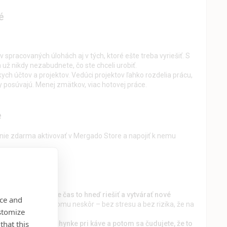
é
 v spracovaných úlohách aj v tých, ktoré ešte treba vyriešiť. S
 už nikdy nezabudnete, čo ste chceli urobiť.
skych účtov a projektov. Vedúci projektov ľahko rozdelia prácu,
hy posúvajú. Menej zmätkov, viac hotovej práce.
e
enie zdarma aktivovať v Mergado Store a napojiť k nemu
 feede, ale nemáte čas to hneď riešiť a vytvárať nové
nce and
istu a vráťte sa k tomu neskôr – bez stresu a bez rizika, že na
stomize
that this
oviete mu to v kuchynke pri káve a potom sa čudujete, že to