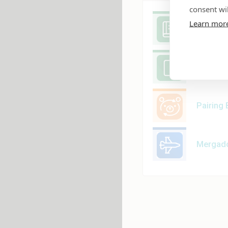
consent wil
Learn mor
Mergad
Mergad
Pairing 
Mergado