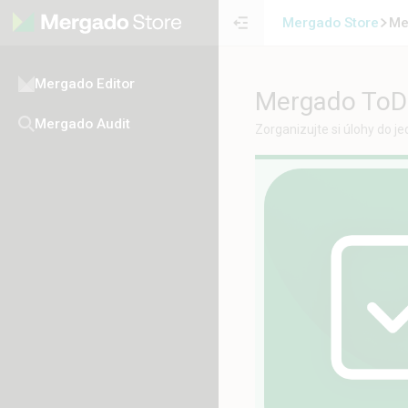
Mergado Store
Me
Mergado Editor
Mergado ToDo
Mergado Audit
Zorganizujte si úlohy do j