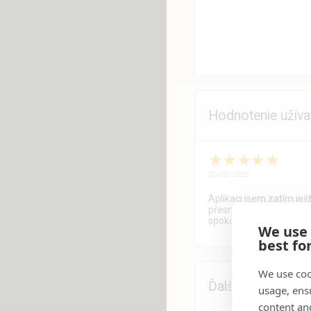
Hodnotenie užíva
★
★
★
★
★
20/05/2025
Aplikaci jsem zatím ješt
přesně nevím. Mergado
spokojenosti.
We use
best fo
We use coo
Ďalšie rozšírenia
usage, ens
content an