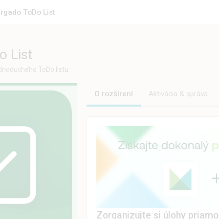
rgado ToDo List
 List
ednoduchého ToDo listu
O rozšírení
Aktivácia & správa
Zorganizujte si úlohy priam