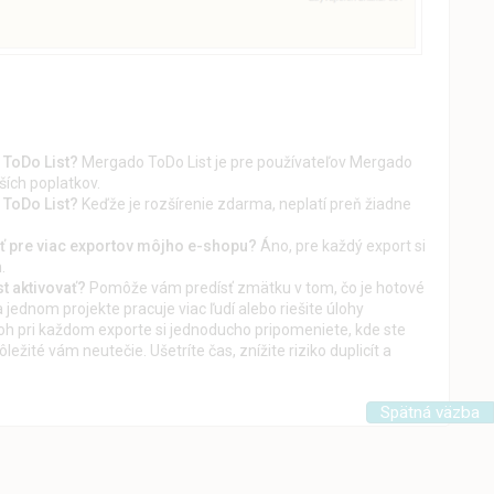
 ToDo List?
Mergado ToDo List je pre používateľov Mergado
ších poplatkov.
 ToDo List?
Keďže je rozšírenie zdarma, neplatí preň žiadne
ť pre viac exportov môjho e-shopu?
Áno, pre každý export si
.
t aktivovať?
Pomôže vám predísť zmätku v tom, čo je hotové
 jednom projekte pracuje viac ľudí alebo riešite úlohy
h pri každom exporte si jednoducho pripomeniete, kde ste
dôležité vám neutečie. Ušetríte čas, znížite riziko duplicít a
Spätná väzba