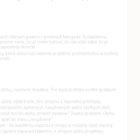
ašich úlohách priamo v prostredí Mergada. Ku každému
presne viete, čo už máte hotové, čo vás ešte čaká, čo je
naposledy skončili.
ry, ktoré chcú mať riadenie projektov pod kontrolou a nechcú
rosti.
 úlohu, nastavte deadline. Pre lepší prehľad uvidíte aj dátum
 úlohy odškrtnete, čím zmiznú z hlavného prehľadu.
obrazením splnených, nesplnených alebo všetkých úloh.
unúť termín alebo zmeniť zadanie? Žiadny problém. Úlohu
 späť do stavu „nesplnené“.
ort
– Ku každému exportu e-shopu si môžete viesť vlastný
i správe viacerých klientov, e-shopov alebo projektov.