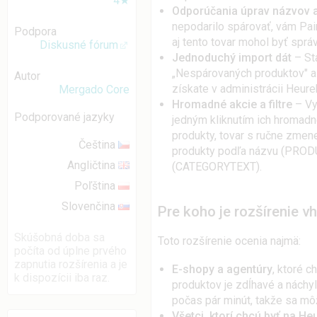
4★
Odporúčania úprav názvov a
nepodarilo spárovať, vám Pai
Podpora
aj tento tovar mohol byť sprá
Diskusné fórum
Jednoduchý import dát
– Sta
„Nespárovaných produktov" a 
Autor
získate v administrácii Heure
Mergado Core
Hromadné akcie a filtre
– Vy
Podporované jazyky
jedným kliknutím ich hromadne
produkty, tovar s ručne zmen
Čeština
produkty podľa názvu (PROD
Angličtina
(CATEGORYTEXT).
Poľština
Slovenčina
Pre koho je rozšírenie v
Skúšobná doba sa
Toto rozšírenie ocenia najmä:
počíta od úplne prvého
zapnutia rozšírenia a je
E-shopy a agentúry
, ktoré c
k dispozícii iba raz.
produktov je zdĺhavé a náchyl
počas pár minút, takže sa mô
Všetci, ktorí chcú byť na Heu