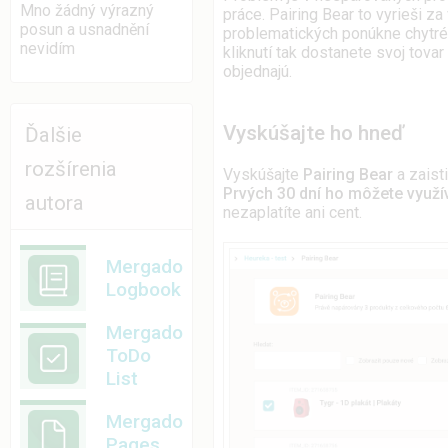
Mno žádný výrazný
práce. Pairing Bear to vyrieši z
posun a usnadnění
problematických ponúkne chytré 
nevidím
kliknutí tak dostanete svoj tovar
objednajú.
Vyskúšajte ho hneď
Ďalšie
rozšírenia
Vyskúšajte
Pairing Bear
a zaist
Prvých 30 dní ho môžete využí
autora
nezaplatíte ani cent.
Mergado
Logbook
Mergado
ToDo
List
Mergado
Pages