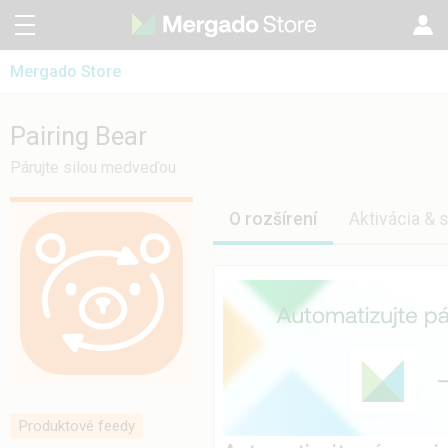
Mergado Store
CZ
Mergado Editor
EN
Pairing Bear
Pairing Bear
Mergado Audit
PL
Párujte silou medveďou
HU
O rozšírení
Aktivácia & 
Produktové feedy