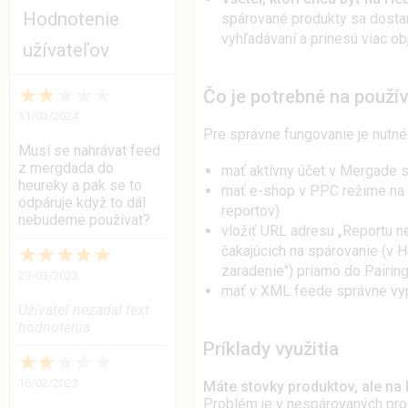
Hodnotenie
spárované produkty sa dostan
vyhľadávaní a prinesú viac ob
užívateľov
★
★
★
★
★
Čo je potrebné na použí
31/03/2024
Pre správne fungovanie je nutné
Musí se nahrávat feed
z mergdada do
mať aktívny účet v Mergade
heureky a pak se to
mať e-shop v PPC režime na H
odpáruje když to dál
reportov)
nebudeme používat?
vložiť URL adresu „Reportu n
★
★
★
★
★
čakajúcich na spárovanie (v 
zaradenie") priamo do Pairin
29/03/2023
mať v XML feede správne vy
Užívateľ nezadal text
hodnotenia
Príklady využitia
★
★
★
★
★
16/02/2023
Máte stovky produktov, ale na
Problém je v nespárovaných pro