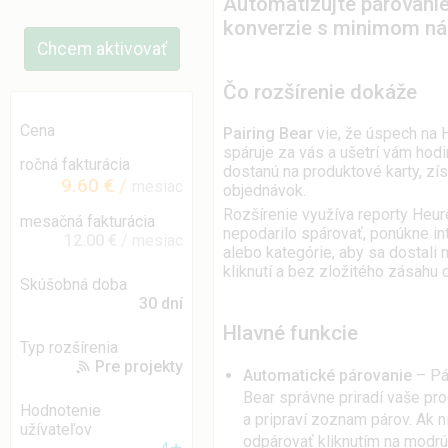
Automatizujte párovanie
konverzie s minimom n
Chcem aktivovať
Čo rozšírenie dokáže
Cena
Pairing Bear
vie, že úspech na H
spáruje za vás a ušetrí vám hod
ročná fakturácia
dostanú na produktové karty, zís
9.60 €
/
mesiac
objednávok.
Rozšírenie využíva reporty Heur
mesačná fakturácia
nepodarilo spárovať, ponúkne in
12.00 €
/ mesiac
alebo kategórie, aby sa dostali 
kliknutí a bez zložitého zásahu 
Skúšobná doba
30 dní
Hlavné funkcie
Typ rozšírenia
Pre projekty
Automatické párovanie
– Pár
Bear správne priradí vaše pr
Hodnotenie
a pripraví zoznam párov. Ak n
užívateľov
odpárovať kliknutím na modrú