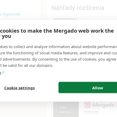
Náhľady rozšírenia
o Agencies
 cookies to make the Mergado web work the
 Contexts
r you
kies to collect and analyze information about website performa
ure the functioning of social media features, and improve and cu
o Dashboards
d advertisements. By consenting to the use of cookies, you agree 
l be valid for all our domains.
e
Cookie settings
Allow