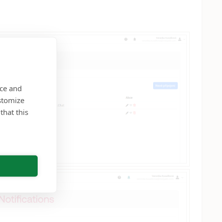
nce and
stomize
that this