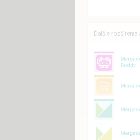
Ďalšie rozšírenia
Mergado
Buddy
Mergado
Mergado
Mergado