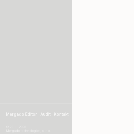
Mergado Editor
Audit
Kontakt
© 2011–2026
Mergado technologies, s. r. o.