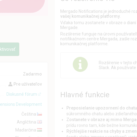
Mergado Notifications je jednoduché roz
vašej komunikačnej platformy
.
Vďaka tomu zostanete v obraze o dianí v
Mergade.
Rozšírenie funguje na úrovni používate
notifikačnom centre Mergada, zašle roz
komunikačnej platforme.
tivovať
Rozšírenie v tejto 
Slack. Ak používate 
Zadarmo
Pre užívateľov
Hlavné funkcie
Diskusné fórum
ensions Development
Preposielanie upozornení do chatu
súkromného chatu alebo zdieľaného
Čeština
Zostanete v obraze aj mimo Merg
Angličtina
prídu rovno tam, kde bežne komunik
Maďarčina
Rýchlejšie reakcie na chyby a zmen
feedu alebo zmena v rozšírení), viet