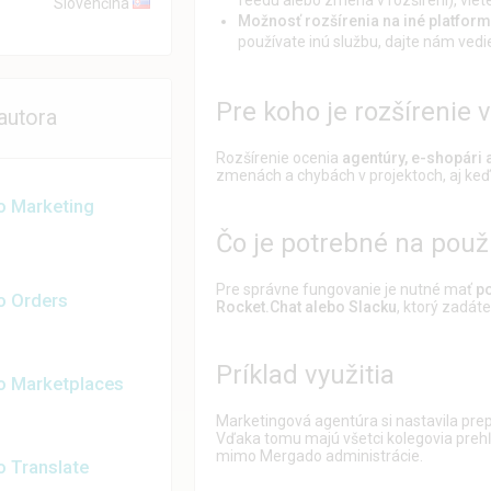
Slovenčina
Možnosť rozšírenia na iné platfor
používate inú službu, dajte nám vedie
Pre koho je rozšírenie
 autora
Rozšírenie ocenia
agentúry, e-shopári a
zmenách a chybách v projektoch, aj keď 
 Marketing
Čo je potrebné na použ
Pre správne fungovanie je nutné mať
po
 Orders
Rocket.Chat alebo Slacku
, ktorý zadáte
Príklad využitia
 Marketplaces
Marketingová agentúra si nastavila prep
Vďaka tomu majú všetci kolegovia preh
mimo Mergado administrácie.
 Translate