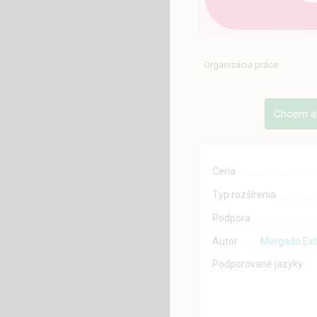
Organizácia práce
Chcem ak
Cena
Typ rozšírenia
Podpora
Autor
Mergado Ext
Podporované jazyky