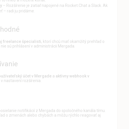
my
– Rozšírenie je zatiaľ napojené na Rocket.Chat a Slack. Ak
ť – radi ju pridáme.
 vhodné
j freelance špecialisti
, ktorí chcú mať okamžitý prehľad o
nie sú prihlásení v administrácii Mergada.
ívanie
užívateľský účet v Mergade
a
aktívny webhook v
 v nastavení rozšírenia.
osielanie notifikácií z Mergada do spoločného kanála tímu.
ľad o zmenách alebo chybách a môžu rýchlo reagovať aj