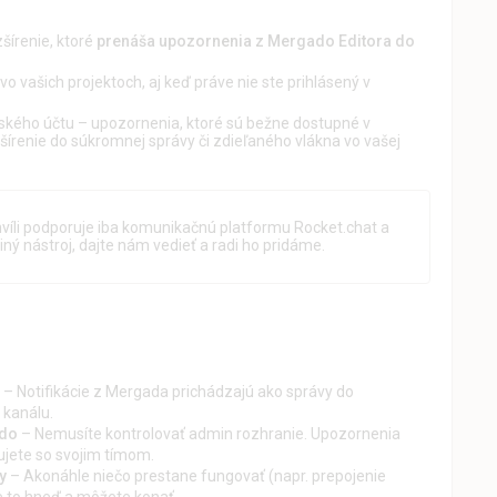
šírenie, ktoré
prenáša upozornenia z Mergado Editora do
o vašich projektoch, aj keď práve nie ste prihlásený v
ľského účtu – upozornenia, ktoré sú bežne dostupné v
šírenie do súkromnej správy či zdieľaného vlákna vo vašej
chvíli podporuje iba komunikačnú platformu Rocket.chat a
iný nástroj, dajte nám vedieť a radi ho pridáme.
– Notifikácie z Mergada prichádzajú ako správy do
 kanálu.
ado
– Nemusíte kontrolovať admin rozhranie. Upozornenia
ujete so svojim tímom.
y
– Akonáhle niečo prestane fungovať (napr. prepojenie
e to hneď a môžete konať.