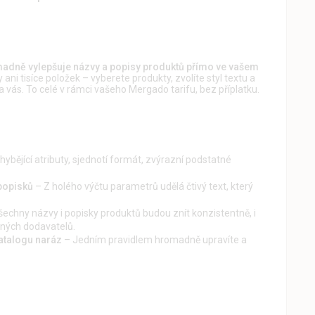
adně vylepšuje názvy a popisy produktů přímo ve vašem
ani tisíce položek – vyberete produkty, zvolíte styl textu a
za vás. To celé v rámci vašeho Mergado tarifu, bez příplatku.
hybějící atributy, sjednotí formát, zvýrazní podstatné
popisků
– Z holého výčtu parametrů udělá čtivý text, který
echny názvy i popisky produktů budou znít konzistentně, i
zných dodavatelů.
atalogu naráz
– Jedním pravidlem hromadně upravíte a