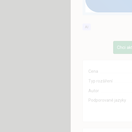
AI
Chci ak
Cena
Typ rozšíření
Autor
Podporované jazyky