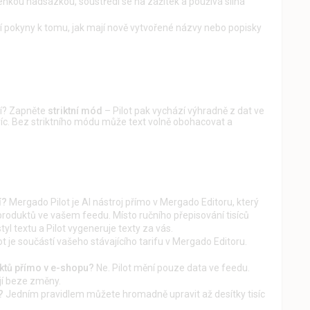
lehkou nadsázkou, soustředí se na zážitek a používá silná
ní pokyny k tomu, jak mají nově vytvořené názvy nebo popisky
slí? Zapněte
striktní mód
– Pilot pak vychází výhradně z dat ve
c. Bez striktního módu může text volně obohacovat a
í?
Mergado Pilot je AI nástroj přímo v Mergado Editoru, který
roduktů ve vašem feedu. Místo ručního přepisování tisíců
styl textu a Pilot vygeneruje texty za vás.
ot je součástí vašeho stávajícího tarifu v Mergado Editoru.
ktů přímo v e-shopu?
Ne. Pilot mění pouze data ve feedu.
í beze změny.
?
Jedním pravidlem můžete hromadně upravit až desítky tisíc