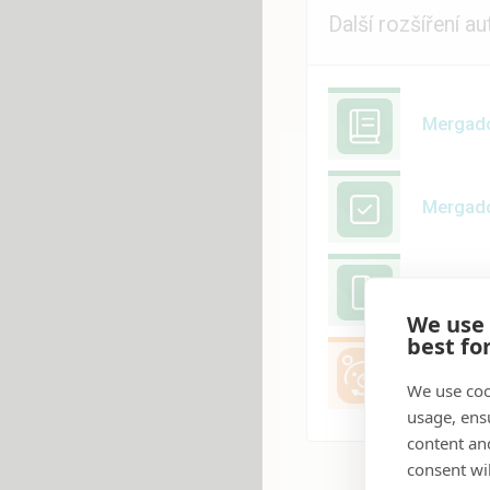
Další rozšíření au
Mergad
Mergado
Mergad
We use
best fo
Pairing 
We use coo
usage, ens
content an
consent wil