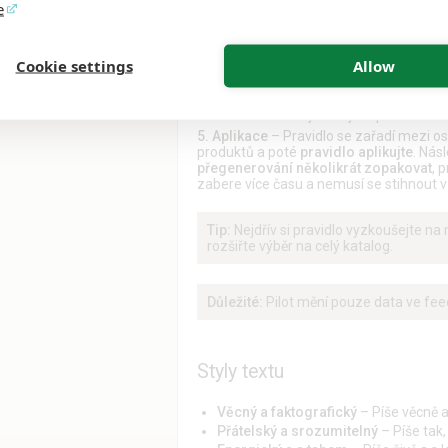
napíšete vlastní instrukci pro to, jak m
e
můžete styl doladit.
Striktní mód
zapněte, pokud chcete, 
Cookie settings
Allow
nedoplňovala.
4. Nastavení
– Pojmenujete pravidlo sr
5. Aplikace
– Pravidlo se zařadí mezi ost
produktů a poté
pravidlo aplikujte
. Nás
přegenerování několikrát zopakovat
, 
zabere více času a nemusí se stihnout 
Tip:
Nejdřív si pravidlo vyzkoušejte n
rozšiřte výběr na celý katalog.
Důležité:
Pilot mění pouze data ve fe
Styly textu
Věcný a faktografický
– Píše věcně a
Přátelský a srozumitelný
– Píše tak,