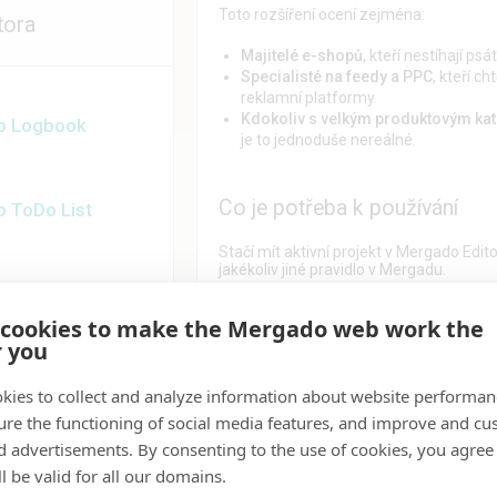
Toto rozšíření ocení zejména:
tora
Majitelé e-shopů
, kteří nestíhají ps
Specialisté na feedy a PPC
, kteří c
reklamní platformy.
Kdokoliv s velkým produktovým ka
o Logbook
je to jednoduše nereálné.
Co je potřeba k používání
 ToDo List
Stačí mít aktivní projekt v Mergado Edit
jakékoliv jiné pravidlo v Mergadu.
o Pages
 cookies to make the Mergado web work the
Jak přesně Mergado Pilot fu
r you
Bear
Pilot se nastavuje jako jakékoliv jiné pr
kies to collect and analyze information about website performa
1. Výběry
– Určíte, na které produkty se
ure the functioning of social media features, and improve and cu
výběr
(např. produkty bez popisu, vybra
2. Element
– Zvolíte, který element chc
d advertisements. By consenting to the use of cookies, you agree 
produktu
.
l be valid for all our domains.
3. Prompt
– Vyberete jeden z
připraven