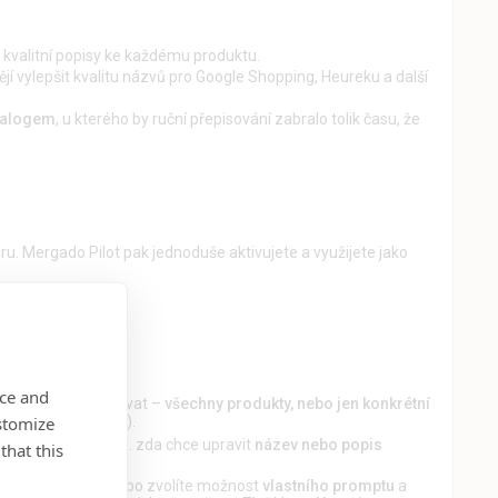
át kvalitní popisy ke každému produktu.
htějí vylepšit kvalitu názvů pro Google Shopping, Heureku a další
talogem
, u kterého by ruční přepisování zabralo tolik času, že
oru. Mergado Pilot pak jednoduše aktivujete a využijete jako
nguje
avidlo v Mergadu:
nce and
 má pravidlo aplikovat –
všechny produkty, nebo jen konkrétní
stomize
ná kategorie apod.).
ete zpracovat, resp. zda chce upravit
název nebo popis
that this
ých stylů textu
, nebo zvolíte možnost
vlastního promptu
a