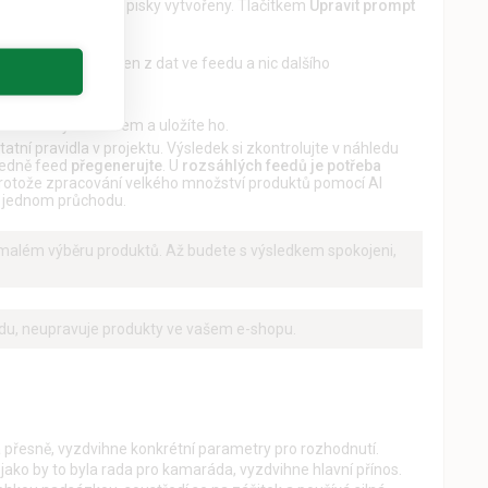
ají být názvy nebo popisky vytvořeny. Tlačítkem
Upravit prompt
aby AI vycházela jen z dat ve feedu a nic dalšího
ozumitelným názvem a uložíte ho.
atní pravidla v projektu. Výsledek si zkontrolujte v náhledu
ledně feed
přegenerujte
. U
rozsáhlých feedů je potřeba
protože zpracování velkého množství produktů pomocí AI
v jednom průchodu.
a malém výběru produktů. Až budete s výsledkem spokojeni,
edu, neupravuje produkty ve vašem e-shopu.
 přesně, vyzdvihne konkrétní parametry pro rozhodnutí.
 jako by to byla rada pro kamaráda, vyzdvihne hlavní přínos.