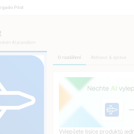
rgado Pilot
t
jedním AI pravidlem
O rozšíření
Aktivace & správa
Vylepšete tisíce produktů jed