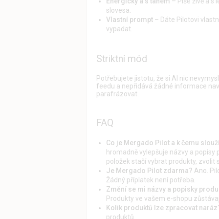
Energický a s tahem
– Píše živě a s 
slovesa.
Vlastní prompt
– Dáte Pilotovi vlast
vypadat.
Striktní mód
Potřebujete jistotu, že si AI nic nevymy
feedu a nepřidává žádné informace naví
parafrázovat.
FAQ
Co je Mergado Pilot a k čemu slouž
hromadně vylepšuje názvy a popisy p
položek stačí vybrat produkty, zvolit 
Je Mergado Pilot zdarma?
Ano. Pil
Žádný příplatek není potřeba.
Změní se mi názvy a popisky produ
Produkty ve vašem e-shopu zůstávaj
Kolik produktů lze zpracovat naráz
produktů.