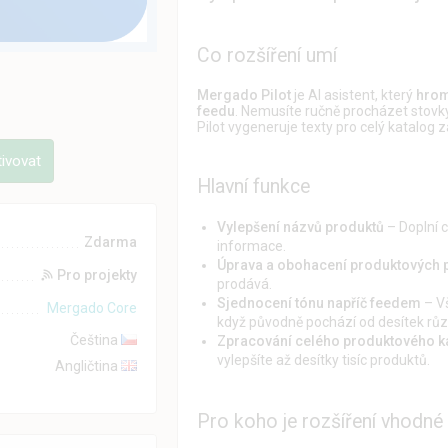
Co rozšíření umí
Mergado Pilot
je AI asistent, který
hrom
feedu
. Nemusíte ručně procházet stovky 
Pilot vygeneruje texty pro celý katalog 
tivovat
Hlavní funkce
Vylepšení názvů produktů
– Doplní c
Zdarma
informace.
Úprava a obohacení produktových 
Pro projekty
prodává.
Sjednocení tónu napříč feedem
– Vš
Mergado Core
když původně pochází od desítek rů
Čeština
Zpracování celého produktového k
vylepšíte až desítky tisíc produktů.
Angličtina
Pro koho je rozšíření vhodné