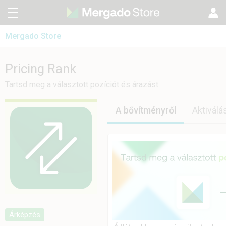
Mergado Store
CZ
Mergado Editor
SK
Pricing Rank
Pricing Rank
Mergado Audit
EN
Tartsd meg a választott pozíciót és árazást
PL
A bővítményről
Aktiválá
Árképzés