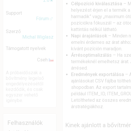
2.6★
Célpozíció kiválasztása
– M
helyezést érjen el a termék a 
Support
harmadik” vagy „maximum ötödik
Fórum
pozíciókra fókuszál – az ötöd
kattintás nélkül látható.
Szerző
Napi árajánlások
– Minden n
Michal Wiglasz
emelni érdemes az árat ahhoz,
Támogatott nyelvek
kívánt pozíción maradjon.
Árrésoptimalizálás
– Ha sze
Cseh
termékeknél emelhetsz árat.
árrésed.
A próbaidőszak a
Eredmények exportálása
– A
bővítmény legelső
ajánlásokat CSV fájlba tölthe
engedélyezésétől
shopodban. Az export tartal
kezdődik, és csak
például ITEM_ID, ITEM_GR
egyszer vehető
Letöltheted az összes eredmé
igénybe.
árstratégiákhoz.
Felhasználók
Kinek ajánlott a bővítmé