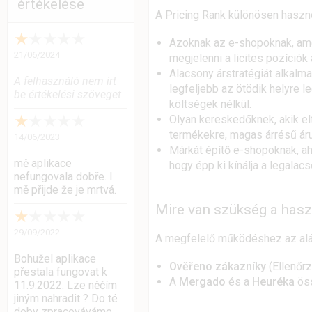
értékelése
A Pricing Rank különösen haszn
★
★
★
★
★
Azoknak az e-shopoknak, ame
21/06/2024
megjelenni a licites pozíciók 
Alacsony árstratégiát alkalm
A felhasználó nem írt
legfeljebb az ötödik helyre l
be értékelési szöveget
költségek nélkül.
★
★
★
★
★
Olyan kereskedőknek, akik el
termékekre, magas árrésű áru
14/06/2023
Márkát építő e-shopoknak, aho
mě aplikace
hogy épp ki kínálja a legalacs
nefungovala dobře. I
mě přijde že je mrtvá.
Mire van szükség a has
★
★
★
★
★
29/09/2022
A megfelelő működéshez az al
Bohužel aplikace
Ověřeno zákazníky
(Ellenőrz
přestala fungovat k
A
Mergado
és a
Heuréka
ös
11.9.2022. Lze něčím
jiným nahradit ? Do té
doby zpracováváme