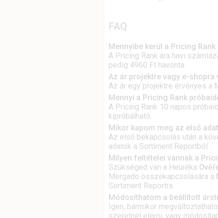
FAQ
Mennyibe kerül a Pricing Rank
A Pricing Rank ára havi számlá
pedig 4960 Ft havonta.
Az ár projektre vagy e-shopra
Az ár egy projektre érvényes a 
Mennyi a Pricing Rank próbai
A Pricing Rank 10 napos próbaid
kipróbálható.
Mikor kapom meg az első adat
Az első bekapcsolás után a köve
adatok a Sortiment Reportból.
Milyen feltételei vannak a Pri
Szükséged van a Heuréka
Ověř
Mergado összekapcsolására a
Sortiment Reportra.
Módosíthatom a beállított árst
Igen, bármikor megváltoztathato
szeretnél elérni, vagy módosíta