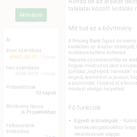
Állítsd be az áraikat ok
találatai között licitálás 
Aktiválom
Mit tud ez a bővítmény
Ár
A
Pricing Rank
figyeli és elemzi
kialakítani az árazási stratégiát,
éves számlázás
licitálásra kellene költened.
4960.00 Ft
/
hónap
Naponta összehasonlítja az áraik
hogyan módosítsd őket a kiválasz
havi számlázás
(például „legfeljebb harmadik” v
6200.00 Ft
/ hónap
engedi, áremelést is javasol, ho
a pozíciódat. Felejtsd el a hos
Próbaidőszak
mindezt elvégzi helyetted.
10 napok
Bővítmény típusa
Fő funkciók
Projektekhez
Egyedi árstratégiák
– Különb
Felhasználók
termékválogatásokhoz (vagy a
értékelése
lekérdezések alapján.