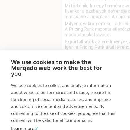
Mi történik, ha egy termékre
Ilyenkor a szabályok sorrendje d
magasabb a prioritása. A sorre
Milyen gyakran értékeli a Pric
A Pricing Rank naponta ellenőrz
módosításokat javasol.
Exportálhatók az eredmények a
Igen, a Pricing Rank által létreh
az e-shop árainak frissítéséhez
Mi a különbség a Pricing Rank 
We use cookies to make the
A Pricing Rank a termékek Heuré
Mergado web work the best for
(például: „ötödik hely a nem lici
you
árstratégiát.
A Pricing Monitor ezzel szemben
We use cookies to collect and analyze information
javasolja az árakat, segít azonos
about website performance and usage, ensure the
termékeket. A Pricing Rank figy
Pricing Monitor nem.
functioning of social media features, and improve
and customize content and advertisements. By
consenting to the use of cookies, you agree that this
Projektekhez
consent will be valid for all our domains.
Learn more