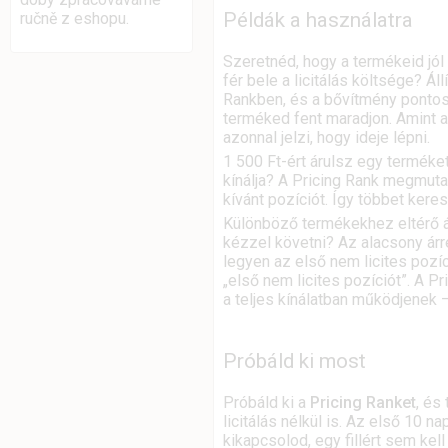
Példák a használatra
ručně z eshopu.
Szeretnéd, hogy a termékeid jól
fér bele a licitálás költsége? Ál
Rankben, és a bővítmény ponto
terméked fent maradjon. Amint a 
azonnal jelzi, hogy ideje lépni.
1 500 Ft-ért árulsz egy terméke
kínálja? A Pricing Rank megmuta
kívánt pozíciót. Így többet keres
Különböző termékekhez eltérő á
kézzel követni? Az alacsony árr
legyen az első nem licites pozí
„első nem licites pozíciót”. A P
a teljes kínálatban működjenek 
Próbáld ki most
Próbáld ki a
Pricing Ranket
, és
licitálás nélkül is. Az első 10 
kikapcsolod, egy fillért sem kell