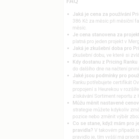
FAQ
Jaká je cena za používání Pr
386 Kč za měsíc při měsíční fak
měsíc.
Je cena stanovena za projek
platná pro jeden projekt v Mer
Jaká je zkušební doba pro Pr
zkušební dobu, ve které si zv
Kdy dostanu z Pricing Ranku 
do dalšího dne na načtení prvn
Jaké jsou podmínky pro použ
Ranku potřebujete certifikát 
propojení s Heurekou v rozšíř
získávání Sortiment reportu z 
Můžu měnit nastavené cenový
strategie můžete kdykoliv změn
pozice nebo změnit výběr zbož
Co se stane, když mám pro j
pravidla?
V takovém případě ro
pravidlo je, tím vyšší má priori