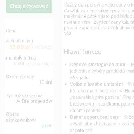
Každý den porovná vaše ceny s kon
Chcę aktywować
dosáhli zvolené cílové pozice pod
maximálně páté místo pod biddova
navrhne vám i zvýšení ceny tak, ab
pozici. Zapomeňte na zdlouhavé r
Cena
vás.
annual billing
52.00 zł
/
miesiąc
Hlavní funkce
monthly billing
65.00 zł
/ miesiąc
Cenové strategie na míru
– Mů
jednotlivé výběry produktů (ne
Okres próbny
Mergadu.
10 dni
Volba cílového umístění
– Pro
kterého má dané zboží na Heure
Typ rozszerzenia
„maximálně pátá pozice“. Pric
Dla projektów
biddovanými nabídkami, pátá po
dalšího prokliku.
Opinie
Denní doporučení cen
– Každý
użytkowników
zvýšit, aby zboží splnilo zadan
2.6★
chcete mít.