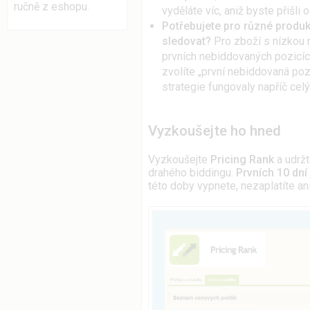
ručně z eshopu.
vyděláte víc, aniž byste přišli 
Potřebujete pro různé produk
sledovat?
Pro zboží s nízkou ma
prvních nebiddovaných pozicíc
zvolíte „první nebiddovaná pozi
strategie fungovaly napříč ce
Vyzkoušejte ho hned
Vyzkoušejte
Pricing Rank
a udržt
drahého biddingu.
Prvních 10 dní
této doby vypnete, nezaplatíte ani