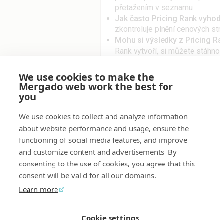
přetažením v seznamu.
Jak často Pricing Rank vyho
zkontroluje plnění cenových str
Mohu si výsledky z Pricing R
Rank vytvoří, si můžete stáhno
svém e-shopu
Jaký je rozdíl mezi Pricing 
We use cookies to make the
soustředí na ovlivňování pozic
Mergado web work the best for
chci být na pátém místě v neb
you
strategie pro lepší umístění.
Pr
doporučování cen s ohledem na
We use cookies to collect and analyze information
příliš drahé a levné produkty 
about website performance and usage, ensure the
umístění v produktové kartě, 
functioning of social media features, and improve
and customize content and advertisements. By
consenting to the use of cookies, you agree that this
Dla projektów
consent will be valid for all our domains.
Learn more
Heureka.cz - produktový [CZ]
Heureka.sk - produktový [SK]
Cookie settings
Mergado Editor
Audyt
Kontakt
Opinia