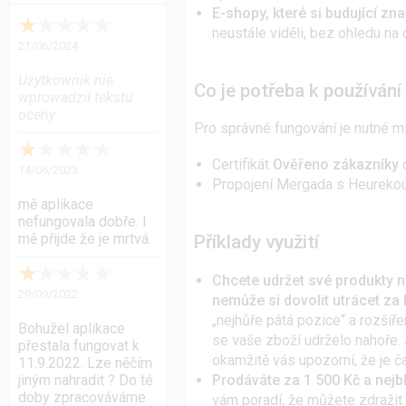
E-shopy, které si budující zn
★
★
★
★
★
neustále viděli, bez ohledu na 
21/06/2024
Użytkownik nie
Co je potřeba k používání
wprowadził tekstu
oceny
Pro správné fungování je nutné mí
★
★
★
★
★
Certifikát
Ověřeno zákazníky
o
14/06/2023
Propojení Mergada s Heurekou
mě aplikace
nefungovala dobře. I
mě přijde že je mrtvá.
Příklady využití
★
★
★
★
★
Chcete udržet své produkty n
29/09/2022
nemůže si dovolit utrácet za 
„nejhůře pátá pozice“ a rozšíř
Bohužel aplikace
se vaše zboží udrželo nahoře.
přestala fungovat k
okamžitě vás upozorní, že je ča
11.9.2022. Lze něčím
jiným nahradit ? Do té
Prodáváte za 1 500 Kč a nejb
doby zpracováváme
vám poradí, že můžete zdražit 