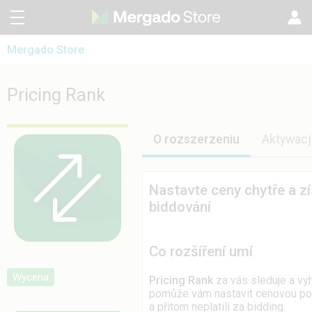
Mergado Store
CZ
Mergado Editor
SK
Pricing Rank
Pricing Rank
Mergado Audyt
EN
HU
O rozszerzeniu
Aktywacj
Nastavte ceny chytře a zí
biddování
Co rozšíření umí
Wycena
Pricing Rank
za vás sleduje a vy
pomůže vám nastavit cenovou polit
a přitom neplatili za bidding.