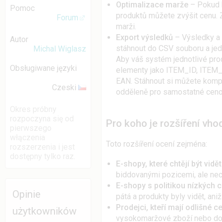
Optimalizace marže
– Pokud b
Pomoc
produktů můžete zvýšit cenu. Z
Forum
marži.
Export výsledků
– Výsledky a 
Autor
stáhnout do CSV souboru a jed
Michal Wiglasz
Aby váš systém jednotlivé prod
Obsługiwane języki
elementy jako ITEM_ID, IT
EAN. Stáhnout si můžete komp
Czeski
odděleně pro samostatné ceno
Okres próbny
rozpoczyna się od
Pro koho je rozšíření vho
pierwszego
włączenia
Toto rozšíření ocení zejména:
rozszerzenia i jest
dostępny tylko raz.
E-shopy, které chtějí být vid
biddovanými pozicemi, ale nech
E-shopy s politikou nízkých 
Opinie
pátá a produkty byly vidět, ani
Prodejci, kteří mají odlišné c
użytkowników
vysokomaržové zboží nebo do